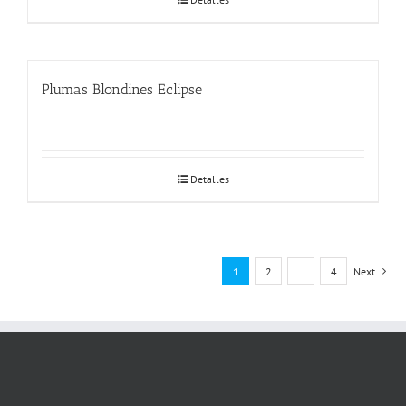
Plumas Blondines Eclipse
Detalles
1
2
…
4
Next