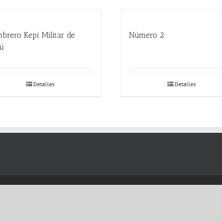
brero Kepi Militar de
Número 2
ú
Detalles
Detalles
y
WordPress
|
Theme Fusion
Español