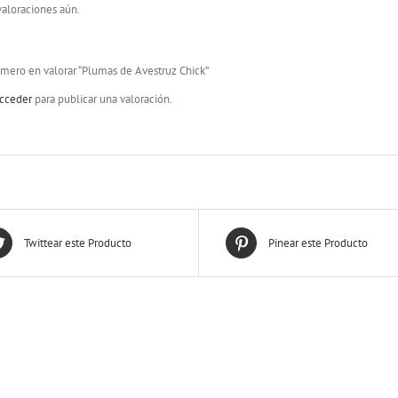
aloraciones aún.
imero en valorar “Plumas de Avestruz Chick”
cceder
para publicar una valoración.
Twittear este Producto
Pinear este Producto