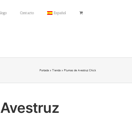
álogo
Contacto
Español
Portada
»
Tienda
»
Plumas de Avestruz Chick
 Avestruz