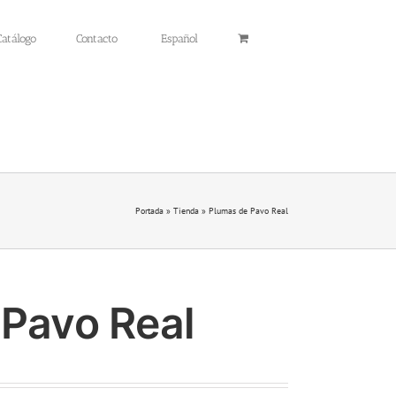
Catálogo
Contacto
Español
Portada
»
Tienda
»
Plumas de Pavo Real
 Pavo Real