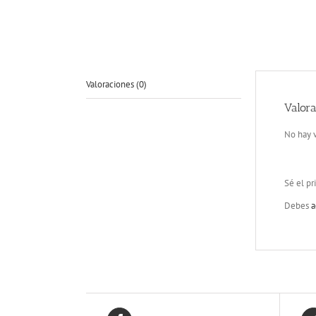
Valoraciones (0)
Valora
No hay v
Sé el pr
Debes
a